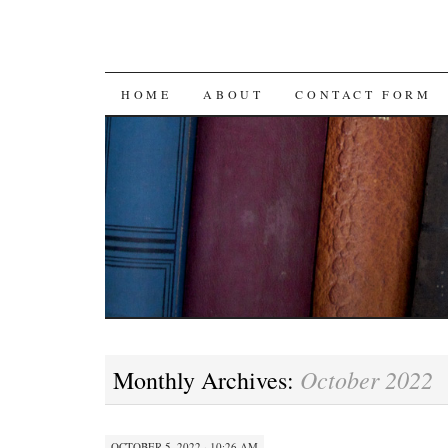
SKIP
HOME
ABOUT
CONTACT FORM
TO
CONTENT
October 2022
Monthly Archives:
OCTOBER 5, 2022 · 10:26 AM