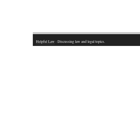
Helpful Law
· Discussing law and legal topics.